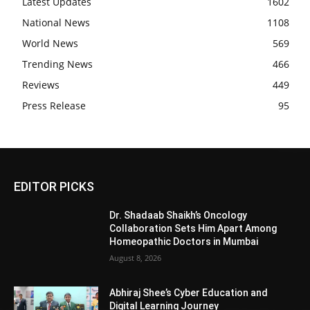
Latest Updates
1602
National News
1108
World News
569
Trending News
466
Reviews
449
Press Release
95
EDITOR PICKS
Dr. Shadaab Shaikh’s Oncology
Collaboration Sets Him Apart Among
Homeopathic Doctors in Mumbai
August 8, 2026
Abhiraj Shee’s Cyber Education and
Digital Learning Journey