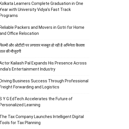
Kolkata Learners Complete Graduation in One
Year with University Vidya’s Fast Track
Programs
Reliable Packers and Movers in Gotri for Home
and Office Relocation
फिल्मों और ओटीटी पर लगातार मजबूत हो रही है अभिनेता कैलाश
पाल की मौजूदगी
Actor Kailash Pal Expands His Presence Across
India’s Entertainment Industry
Driving Business Success Through Professional
Freight Forwarding and Logistics
S Y G EdTech Accelerates the Future of
Personalized Learning
The Tax Company Launches Intelligent Digital
Tools for Tax Planning