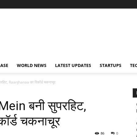
EASE
WORLD NEWS
LATEST UPDATES
STARTUPS
TE
परहिट, Raanjhanaa का रिकॉर्ड चकनाचूर
Mein बनी सुपरहिट,
ॉर्ड चकनाचूर
86
0