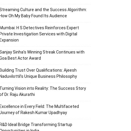
Streaming Culture and the Success Algorithm:
How Oh My Baby Found Its Audience
Mumbai: H S Detectives Reinforces Expert
Private Investigation Services with Digital
Expansion
Sanjay Sinha’s Winning Streak Continues with
Goa Best Actor Award
Building Trust Over Qualifications: Ajeesh
Naduvilottil’s Unique Business Philosophy
Turning Vision into Reality: The Success Story
of Dr. Raju Akurathi
Excellence in Every Field: The Multifaceted
Journey of Rakesh Kumar Upadhyay
R&D Ideal Bridge Transforming Startup
Opportunities in India