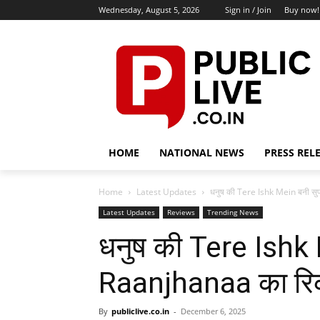
Wednesday, August 5, 2026
Sign in / Join
Buy now!
HOME
NATIONAL NEWS
PRESS REL
Home
Latest Updates
धनुष की Tere Ishk Mein बनी सु
Latest Updates
Reviews
Trending News
धनुष की Tere Ishk 
Raanjhanaa का रिक
By
publiclive.co.in
-
December 6, 2025