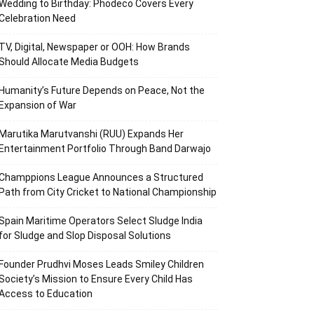
Wedding to Birthday: Phodeco Covers Every
Celebration Need
TV, Digital, Newspaper or OOH: How Brands
Should Allocate Media Budgets
Humanity’s Future Depends on Peace, Not the
Expansion of War
Marutika Marutvanshi (RUU) Expands Her
Entertainment Portfolio Through Band Darwajo
Champpions League Announces a Structured
Path from City Cricket to National Championship
Spain Maritime Operators Select Sludge India
for Sludge and Slop Disposal Solutions
Founder Prudhvi Moses Leads Smiley Children
Society’s Mission to Ensure Every Child Has
Access to Education