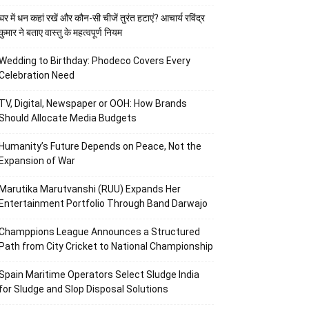
घर में धन कहां रखें और कौन-सी चीजें तुरंत हटाएं? आचार्य रविंद्र
कुमार ने बताए वास्तु के महत्वपूर्ण नियम
Wedding to Birthday: Phodeco Covers Every
Celebration Need
TV, Digital, Newspaper or OOH: How Brands
Should Allocate Media Budgets
Humanity’s Future Depends on Peace, Not the
Expansion of War
Marutika Marutvanshi (RUU) Expands Her
Entertainment Portfolio Through Band Darwajo
Champpions League Announces a Structured
Path from City Cricket to National Championship
Spain Maritime Operators Select Sludge India
for Sludge and Slop Disposal Solutions