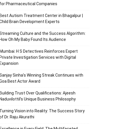
for Pharmaceutical Companies
Best Autism Treatment Center in Bhagalpur |
Child Brain Development Experts
Streaming Culture and the Success Algorithm:
How Oh My Baby Found Its Audience
Mumbai: H S Detectives Reinforces Expert
Private Investigation Services with Digital
Expansion
Sanjay Sinha’s Winning Streak Continues with
Goa Best Actor Award
Building Trust Over Qualifications: Ajeesh
Naduvilottil’s Unique Business Philosophy
Turning Vision into Reality: The Success Story
of Dr. Raju Akurathi
Excellence in Every Field: The Multifaceted