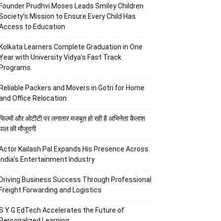
Founder Prudhvi Moses Leads Smiley Children
Society’s Mission to Ensure Every Child Has
Access to Education
Kolkata Learners Complete Graduation in One
Year with University Vidya’s Fast Track
Programs
Reliable Packers and Movers in Gotri for Home
and Office Relocation
फिल्मों और ओटीटी पर लगातार मजबूत हो रही है अभिनेता कैलाश
पाल की मौजूदगी
Actor Kailash Pal Expands His Presence Across
India’s Entertainment Industry
Driving Business Success Through Professional
Freight Forwarding and Logistics
S Y G EdTech Accelerates the Future of
Personalized Learning