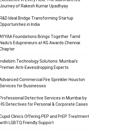
Journey of Rakesh Kumar Upadhyay
R&D Ideal Bridge Transforming Startup
Opportunities in India
AYYAA Foundations Brings Together Tamil
Nadu’s Edupreneurs at KG Awards Chennai
Chapter
Indiebim Technology Solutions: Mumbai’s
Premier Anti-Eavesdropping Experts
Advanced Commercial Fire Sprinkler Houston
Services for Businesses
Professional Detective Services in Mumbai by
HS Detectives for Personal & Corporate Cases
Cupid Clinics Offering PEP and PrEP Treatment
with LGBTQ Friendly Support