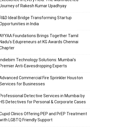
Journey of Rakesh Kumar Upadhyay
R&D Ideal Bridge Transforming Startup
Opportunities in India
AYYAA Foundations Brings Together Tamil
Nadu’s Edupreneurs at KG Awards Chennai
Chapter
Indiebim Technology Solutions: Mumbai’s
Premier Anti-Eavesdropping Experts
Advanced Commercial Fire Sprinkler Houston
Services for Businesses
Professional Detective Services in Mumbai by
HS Detectives for Personal & Corporate Cases
Cupid Clinics Offering PEP and PrEP Treatment
with LGBTQ Friendly Support