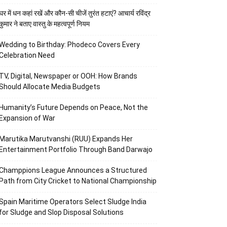
घर में धन कहां रखें और कौन-सी चीजें तुरंत हटाएं? आचार्य रविंद्र
कुमार ने बताए वास्तु के महत्वपूर्ण नियम
Wedding to Birthday: Phodeco Covers Every
Celebration Need
TV, Digital, Newspaper or OOH: How Brands
Should Allocate Media Budgets
Humanity’s Future Depends on Peace, Not the
Expansion of War
Marutika Marutvanshi (RUU) Expands Her
Entertainment Portfolio Through Band Darwajo
Champpions League Announces a Structured
Path from City Cricket to National Championship
Spain Maritime Operators Select Sludge India
for Sludge and Slop Disposal Solutions