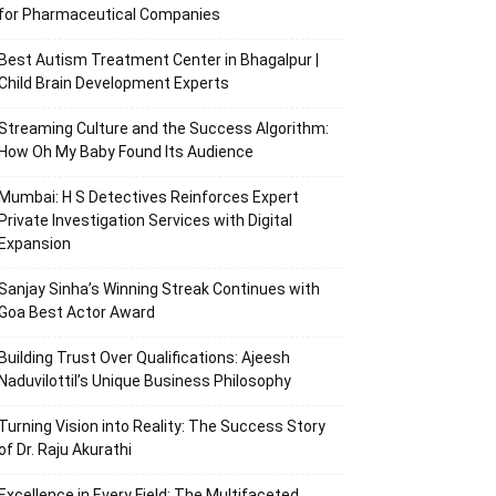
for Pharmaceutical Companies
Best Autism Treatment Center in Bhagalpur |
Child Brain Development Experts
Streaming Culture and the Success Algorithm:
How Oh My Baby Found Its Audience
Mumbai: H S Detectives Reinforces Expert
Private Investigation Services with Digital
Expansion
Sanjay Sinha’s Winning Streak Continues with
Goa Best Actor Award
Building Trust Over Qualifications: Ajeesh
Naduvilottil’s Unique Business Philosophy
Turning Vision into Reality: The Success Story
of Dr. Raju Akurathi
Excellence in Every Field: The Multifaceted