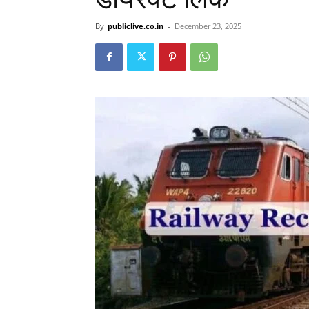
By
publiclive.co.in
-
December 23, 2025