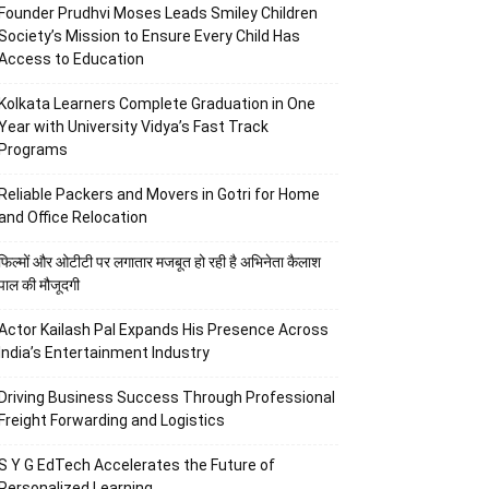
Founder Prudhvi Moses Leads Smiley Children
Society’s Mission to Ensure Every Child Has
Access to Education
Kolkata Learners Complete Graduation in One
Year with University Vidya’s Fast Track
Programs
Reliable Packers and Movers in Gotri for Home
and Office Relocation
फिल्मों और ओटीटी पर लगातार मजबूत हो रही है अभिनेता कैलाश
पाल की मौजूदगी
Actor Kailash Pal Expands His Presence Across
India’s Entertainment Industry
Driving Business Success Through Professional
Freight Forwarding and Logistics
S Y G EdTech Accelerates the Future of
Personalized Learning