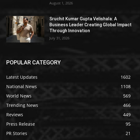
August 1, 2026
Sruchit Kumar Gupta Velishala: A
Business Leader Creating Global Impact
Through Innovation
July 31, 2026
POPULAR CATEGORY
Latest Updates
1602
National News
1108
World News
569
Trending News
466
Reviews
449
Press Release
95
PR Stories
21