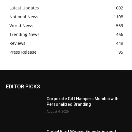
Latest Updates
1602
National News
1108
World News
569
Trending News
466
Reviews
449
Press Release
95
EDITOR PICKS
Corporate Gift Hampers Mumbai with
Personalized Branding
August 4, 2026
Global First Woman Foundation and