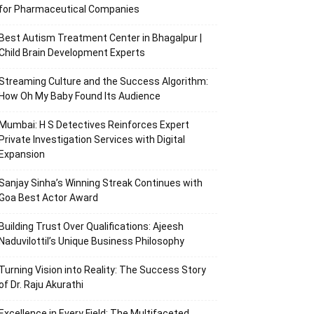
for Pharmaceutical Companies
Best Autism Treatment Center in Bhagalpur |
Child Brain Development Experts
Streaming Culture and the Success Algorithm:
How Oh My Baby Found Its Audience
Mumbai: H S Detectives Reinforces Expert
Private Investigation Services with Digital
Expansion
Sanjay Sinha’s Winning Streak Continues with
Goa Best Actor Award
Building Trust Over Qualifications: Ajeesh
Naduvilottil’s Unique Business Philosophy
Turning Vision into Reality: The Success Story
of Dr. Raju Akurathi
Excellence in Every Field: The Multifaceted