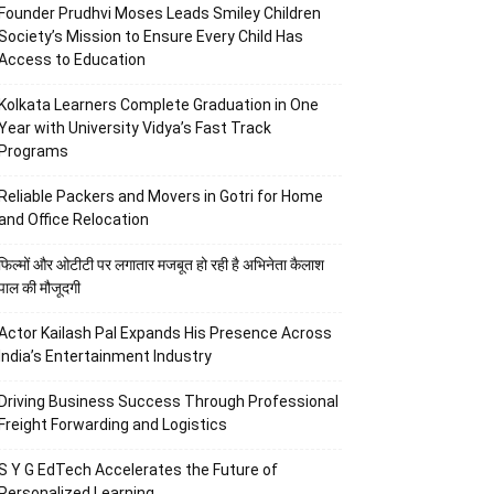
Founder Prudhvi Moses Leads Smiley Children
Society’s Mission to Ensure Every Child Has
Access to Education
Kolkata Learners Complete Graduation in One
Year with University Vidya’s Fast Track
Programs
Reliable Packers and Movers in Gotri for Home
and Office Relocation
फिल्मों और ओटीटी पर लगातार मजबूत हो रही है अभिनेता कैलाश
पाल की मौजूदगी
Actor Kailash Pal Expands His Presence Across
India’s Entertainment Industry
Driving Business Success Through Professional
Freight Forwarding and Logistics
S Y G EdTech Accelerates the Future of
Personalized Learning