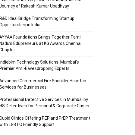
Journey of Rakesh Kumar Upadhyay
R&D Ideal Bridge Transforming Startup
Opportunities in India
AYYAA Foundations Brings Together Tamil
Nadu’s Edupreneurs at KG Awards Chennai
Chapter
Indiebim Technology Solutions: Mumbai’s
Premier Anti-Eavesdropping Experts
Advanced Commercial Fire Sprinkler Houston
Services for Businesses
Professional Detective Services in Mumbai by
HS Detectives for Personal & Corporate Cases
Cupid Clinics Offering PEP and PrEP Treatment
with LGBTQ Friendly Support