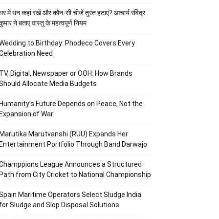
घर में धन कहां रखें और कौन-सी चीजें तुरंत हटाएं? आचार्य रविंद्र
कुमार ने बताए वास्तु के महत्वपूर्ण नियम
Wedding to Birthday: Phodeco Covers Every
Celebration Need
TV, Digital, Newspaper or OOH: How Brands
Should Allocate Media Budgets
Humanity’s Future Depends on Peace, Not the
Expansion of War
Marutika Marutvanshi (RUU) Expands Her
Entertainment Portfolio Through Band Darwajo
Champpions League Announces a Structured
Path from City Cricket to National Championship
Spain Maritime Operators Select Sludge India
for Sludge and Slop Disposal Solutions