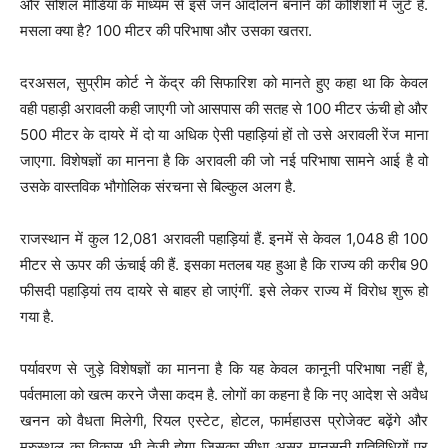
और सोशल मीडिया के माध्यम से इसे जन आंदोलन बनाने की कोशिशों में जुटे हैं.
मसला क्या है? 100 मीटर की परिभाषा और उसका खतरा.
दरअसल, सुप्रीम कोर्ट ने केंद्र की सिफारिश को मानते हुए कहा था कि केवल
वही पहाड़ी अरावली कही जाएगी जो आसपास की सतह से 100 मीटर ऊंची हो और
500 मीटर के दायरे में दो या अधिक ऐसी पहाड़ियां हों तो उसे अरावली रेंज माना
जाएगा. विशेषज्ञों का मानना है कि अरावली की जो नई परिभाषा सामने आई है वो
उसके वास्तविक भौगोलिक संरचना से बिल्कुल अलग है.
राजस्थान में कुल 12,081 अरावली पहाड़ियां हैं. इनमें से केवल 1,048 ही 100
मीटर से ऊपर की ऊंचाई की हैं. इसका मतलब यह हुआ है कि राज्य की करीब 90
फीसदी पहाड़ियां तय दायरे से बाहर हो जाएंगीं. इसे लेकर राज्य में विरोध शुरू हो
गया है.
पर्यावरण से जुड़े विशेषज्ञों का मानना है कि यह केवल कानूनी परिभाषा नहीं है,
पर्वतमाला को खत्म करने जैसा कदम है. लोगों का कहना है कि नए आदेश से अवैध
खनन को वैधता मिलेगी, रियल एस्टेट, होटल, फार्महाउस प्रोजेक्ट बढ़ेंगे और
मरुस्थल का विकास भी तेजी होगा जिसका सीधा असर मानसूनी गतिविधियों पर