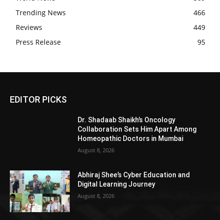
Trending News
466
Reviews
449
Press Release
95
EDITOR PICKS
Dr. Shadaab Shaikh’s Oncology
Collaboration Sets Him Apart Among
Homeopathic Doctors in Mumbai
August 8, 2026
Abhiraj Shee’s Cyber Education and
Digital Learning Journey
August 8, 2026