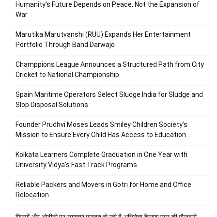
Humanity’s Future Depends on Peace, Not the Expansion of
War
Marutika Marutvanshi (RUU) Expands Her Entertainment
Portfolio Through Band Darwajo
Champpions League Announces a Structured Path from City
Cricket to National Championship
Spain Maritime Operators Select Sludge India for Sludge and
Slop Disposal Solutions
Founder Prudhvi Moses Leads Smiley Children Society’s
Mission to Ensure Every Child Has Access to Education
Kolkata Learners Complete Graduation in One Year with
University Vidya’s Fast Track Programs
Reliable Packers and Movers in Gotri for Home and Office
Relocation
फिल्मों और ओटीटी पर लगातार मजबूत हो रही है अभिनेता कैलाश पाल की मौजूदगी