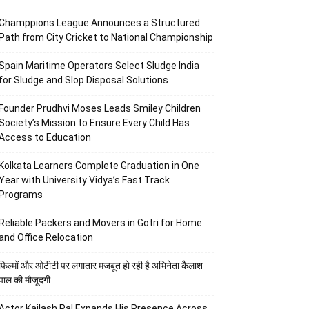
Champpions League Announces a Structured
Path from City Cricket to National Championship
Spain Maritime Operators Select Sludge India
for Sludge and Slop Disposal Solutions
Founder Prudhvi Moses Leads Smiley Children
Society’s Mission to Ensure Every Child Has
Access to Education
Kolkata Learners Complete Graduation in One
Year with University Vidya’s Fast Track
Programs
Reliable Packers and Movers in Gotri for Home
and Office Relocation
फिल्मों और ओटीटी पर लगातार मजबूत हो रही है अभिनेता कैलाश
पाल की मौजूदगी
Actor Kailash Pal Expands His Presence Across