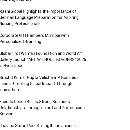
Raahi Global Highlights the Importance of
German Language Preparation for Aspiring
Nursing Professionals
Corporate Gift Hampers Mumbai with
Personalized Branding
Global First Woman Foundation and World Art
Gallery Launch “ART WITHOUT BORDERS” 2026
in Hyderabad
Sruchit Kumar Gupta Velishala: A Business
Leader Creating Global Impact Through
Innovation
Friends Conso Builds Strong Business
Relationships Through Trust and Professional
Service
Jhalana Safari Park Strengthens Jaipur’s