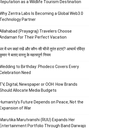
Reputation as a Wildlife Tourism Destination
Why Zentra Labs Is Becoming a Global Web3.0
Technology Partner
Allahabad (Prayagraj) Travelers Choose
Andaman for Their Perfect Vacation
घर में धन कहां रखें और कौन-सी चीजें तुरंत हटाएं? आचार्य रविंद्र
कुमार ने बताए वास्तु के महत्वपूर्ण नियम
Wedding to Birthday: Phodeco Covers Every
Celebration Need
TV, Digital, Newspaper or OOH: How Brands
Should Allocate Media Budgets
Humanity’s Future Depends on Peace, Not the
Expansion of War
Marutika Marutvanshi (RUU) Expands Her
Entertainment Portfolio Through Band Darwajo