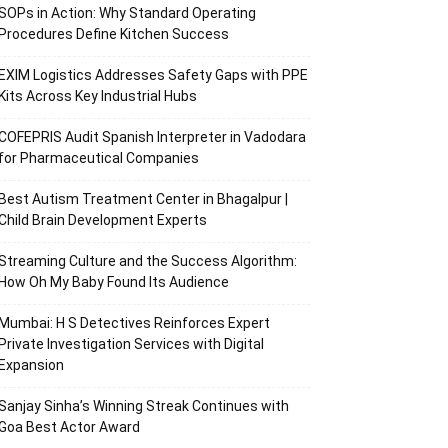
SOPs in Action: Why Standard Operating
Procedures Define Kitchen Success
EXIM Logistics Addresses Safety Gaps with PPE
Kits Across Key Industrial Hubs
COFEPRIS Audit Spanish Interpreter in Vadodara
for Pharmaceutical Companies
Best Autism Treatment Center in Bhagalpur |
Child Brain Development Experts
Streaming Culture and the Success Algorithm:
How Oh My Baby Found Its Audience
Mumbai: H S Detectives Reinforces Expert
Private Investigation Services with Digital
Expansion
Sanjay Sinha’s Winning Streak Continues with
Goa Best Actor Award