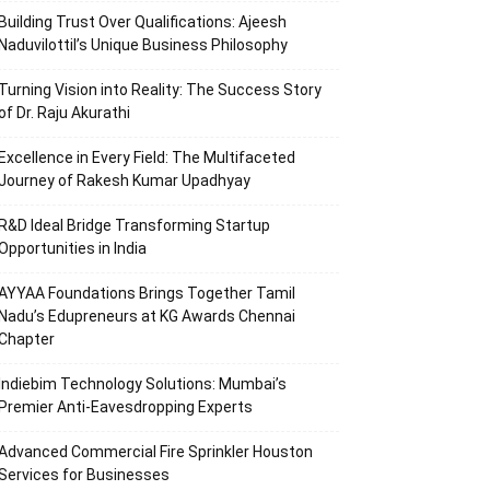
Building Trust Over Qualifications: Ajeesh
Naduvilottil’s Unique Business Philosophy
Turning Vision into Reality: The Success Story
of Dr. Raju Akurathi
Excellence in Every Field: The Multifaceted
Journey of Rakesh Kumar Upadhyay
R&D Ideal Bridge Transforming Startup
Opportunities in India
AYYAA Foundations Brings Together Tamil
Nadu’s Edupreneurs at KG Awards Chennai
Chapter
Indiebim Technology Solutions: Mumbai’s
Premier Anti-Eavesdropping Experts
Advanced Commercial Fire Sprinkler Houston
Services for Businesses