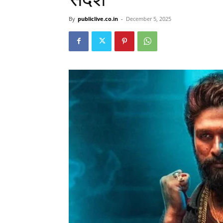
By
publiclive.co.in
-
December 5, 2025