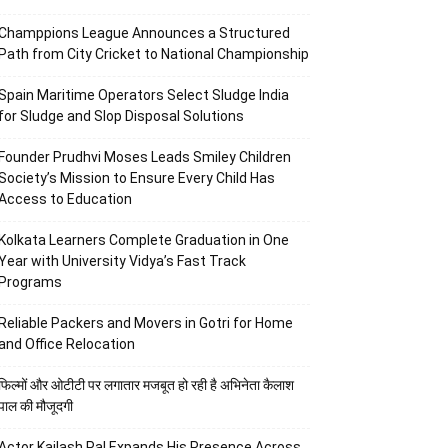
Champpions League Announces a Structured
Path from City Cricket to National Championship
Spain Maritime Operators Select Sludge India
for Sludge and Slop Disposal Solutions
Founder Prudhvi Moses Leads Smiley Children
Society’s Mission to Ensure Every Child Has
Access to Education
Kolkata Learners Complete Graduation in One
Year with University Vidya’s Fast Track
Programs
Reliable Packers and Movers in Gotri for Home
and Office Relocation
फिल्मों और ओटीटी पर लगातार मजबूत हो रही है अभिनेता कैलाश
पाल की मौजूदगी
Actor Kailash Pal Expands His Presence Across