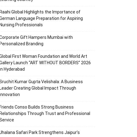
Raahi Global Highlights the Importance of
German Language Preparation for Aspiring
Nursing Professionals
Corporate Gift Hampers Mumbai with
Personalized Branding
Global First Woman Foundation and World Art
Gallery Launch “ART WITHOUT BORDERS” 2026
in Hyderabad
Sruchit Kumar Gupta Velishala: A Business
Leader Creating Global Impact Through
Innovation
Friends Conso Builds Strong Business
Relationships Through Trust and Professional
Service
Jhalana Safari Park Strengthens Jaipur’s