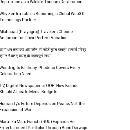
Reputation as a Wildlife Tourism Destination
Why Zentra Labs Is Becoming a Global Web3.0
Technology Partner
Allahabad (Prayagraj) Travelers Choose
Andaman for Their Perfect Vacation
घर में धन कहां रखें और कौन-सी चीजें तुरंत हटाएं? आचार्य रविंद्र
कुमार ने बताए वास्तु के महत्वपूर्ण नियम
Wedding to Birthday: Phodeco Covers Every
Celebration Need
TV, Digital, Newspaper or OOH: How Brands
Should Allocate Media Budgets
Humanity’s Future Depends on Peace, Not the
Expansion of War
Marutika Marutvanshi (RUU) Expands Her
Entertainment Portfolio Through Band Darwajo