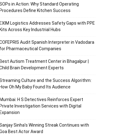
SOPs in Action: Why Standard Operating
Procedures Define Kitchen Success
EXIM Logistics Addresses Safety Gaps with PPE
Kits Across Key Industrial Hubs
COFEPRIS Audit Spanish Interpreter in Vadodara
for Pharmaceutical Companies
Best Autism Treatment Center in Bhagalpur |
Child Brain Development Experts
Streaming Culture and the Success Algorithm:
How Oh My Baby Found Its Audience
Mumbai: H S Detectives Reinforces Expert
Private Investigation Services with Digital
Expansion
Sanjay Sinha’s Winning Streak Continues with
Goa Best Actor Award