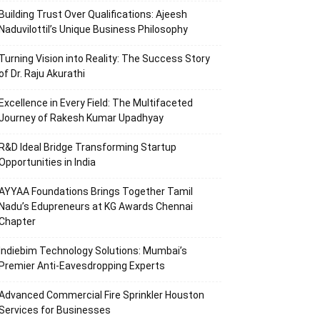
Building Trust Over Qualifications: Ajeesh
Naduvilottil’s Unique Business Philosophy
Turning Vision into Reality: The Success Story
of Dr. Raju Akurathi
Excellence in Every Field: The Multifaceted
Journey of Rakesh Kumar Upadhyay
R&D Ideal Bridge Transforming Startup
Opportunities in India
AYYAA Foundations Brings Together Tamil
Nadu’s Edupreneurs at KG Awards Chennai
Chapter
Indiebim Technology Solutions: Mumbai’s
Premier Anti-Eavesdropping Experts
Advanced Commercial Fire Sprinkler Houston
Services for Businesses