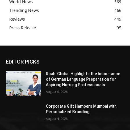
World News
569
Trending News
466
Reviews
449
Press Release
95
EDITOR PICKS
Raahi Global Highlights the Importance
of German Language Preparation for
Aspiring Nursing Professionals
August 6, 2026
Corporate Gift Hampers Mumbai with
Personalized Branding
August 4, 2026