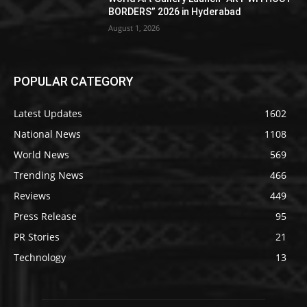
BORDERS” 2026 in Hyderabad
August 1, 2026
POPULAR CATEGORY
Latest Updates
1602
National News
1108
World News
569
Trending News
466
Reviews
449
Press Release
95
PR Stories
21
Technology
13