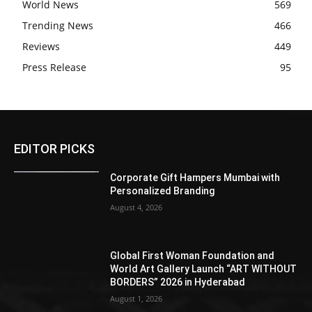
World News
569
Trending News
466
Reviews
449
Press Release
95
EDITOR PICKS
Corporate Gift Hampers Mumbai with
Personalized Branding
August 4, 2026
Global First Woman Foundation and
World Art Gallery Launch “ART WITHOUT
BORDERS” 2026 in Hyderabad
August 1, 2026