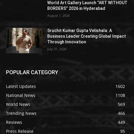
World Art Gallery Launch “ART WITHOUT
BORDERS” 2026 in Hyderabad
August 1, 2026
Sruchit Kumar Gupta Velishala: A
Business Leader Creating Global Impact
Through Innovation
July 31, 2026
POPULAR CATEGORY
Latest Updates
1602
National News
1108
World News
569
Trending News
466
Reviews
449
Press Release
95