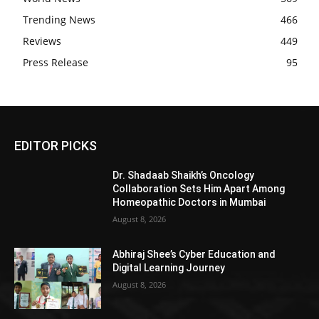
Trending News
466
Reviews
449
Press Release
95
EDITOR PICKS
Dr. Shadaab Shaikh’s Oncology
Collaboration Sets Him Apart Among
Homeopathic Doctors in Mumbai
August 8, 2026
Abhiraj Shee’s Cyber Education and
Digital Learning Journey
August 8, 2026