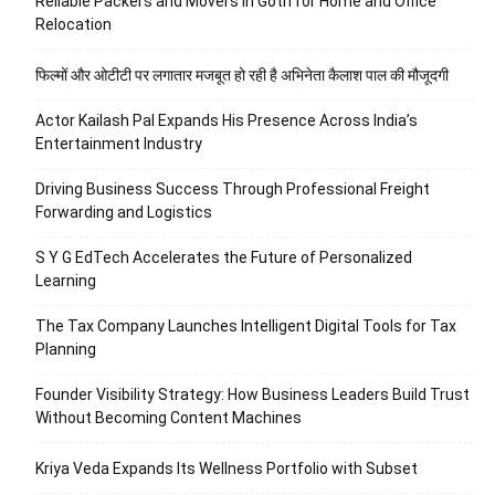
Reliable Packers and Movers in Gotri for Home and Office
Relocation
फिल्मों और ओटीटी पर लगातार मजबूत हो रही है अभिनेता कैलाश पाल की मौजूदगी
Actor Kailash Pal Expands His Presence Across India’s
Entertainment Industry
Driving Business Success Through Professional Freight
Forwarding and Logistics
S Y G EdTech Accelerates the Future of Personalized
Learning
The Tax Company Launches Intelligent Digital Tools for Tax
Planning
Founder Visibility Strategy: How Business Leaders Build Trust
Without Becoming Content Machines
Kriya Veda Expands Its Wellness Portfolio with Subset