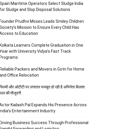
Spain Maritime Operators Select Sludge India
for Sludge and Slop Disposal Solutions
Founder Prudhvi Moses Leads Smiley Children
Society’s Mission to Ensure Every Child Has
Access to Education
Kolkata Learners Complete Graduation in One
Year with University Vidya’s Fast Track
Programs
Reliable Packers and Movers in Gotri for Home
and Office Relocation
फिल्मों और ओटीटी पर लगातार मजबूत हो रही है अभिनेता कैलाश
पाल की मौजूदगी
Actor Kailash Pal Expands His Presence Across
India’s Entertainment Industry
Driving Business Success Through Professional
Freight Forwarding and Logistics