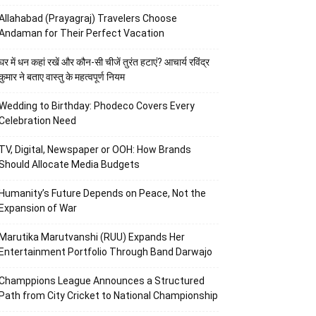
Allahabad (Prayagraj) Travelers Choose
Andaman for Their Perfect Vacation
घर में धन कहां रखें और कौन-सी चीजें तुरंत हटाएं? आचार्य रविंद्र
कुमार ने बताए वास्तु के महत्वपूर्ण नियम
Wedding to Birthday: Phodeco Covers Every
Celebration Need
TV, Digital, Newspaper or OOH: How Brands
Should Allocate Media Budgets
Humanity’s Future Depends on Peace, Not the
Expansion of War
Marutika Marutvanshi (RUU) Expands Her
Entertainment Portfolio Through Band Darwajo
Champpions League Announces a Structured
Path from City Cricket to National Championship