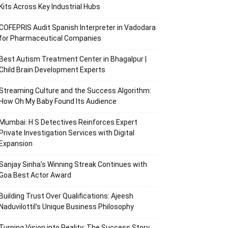
Kits Across Key Industrial Hubs
COFEPRIS Audit Spanish Interpreter in Vadodara
for Pharmaceutical Companies
Best Autism Treatment Center in Bhagalpur |
Child Brain Development Experts
Streaming Culture and the Success Algorithm:
How Oh My Baby Found Its Audience
Mumbai: H S Detectives Reinforces Expert
Private Investigation Services with Digital
Expansion
Sanjay Sinha’s Winning Streak Continues with
Goa Best Actor Award
Building Trust Over Qualifications: Ajeesh
Naduvilottil’s Unique Business Philosophy
Turning Vision into Reality: The Success Story