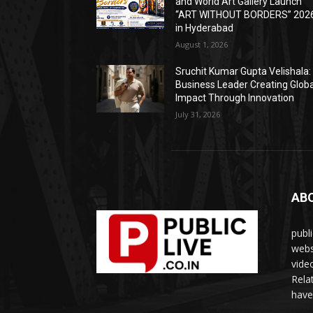
and World Art Gallery Launch
“ART WITHOUT BORDERS” 202
in Hyderabad
August 1, 2026
Sruchit Kumar Gupta Velishala:
Business Leader Creating Globa
Impact Through Innovation
July 31, 2026
AB
publ
webs
vide
Rela
have