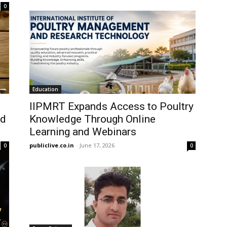
0
Education
IIPMRT Expands Access to Poultry
nd
Knowledge Through Online
Learning and Webinars
publiclive.co.in
-
June 17, 2026
0
0