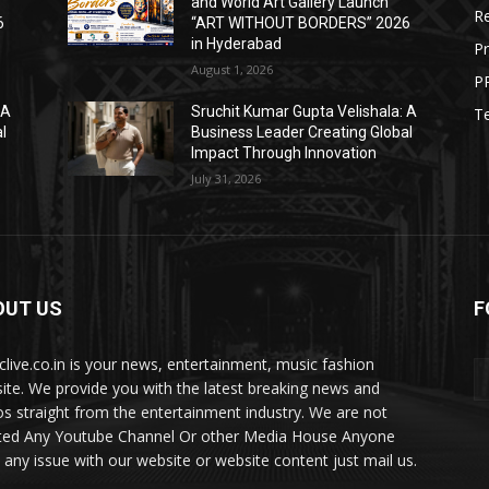
and World Art Gallery Launch
R
6
“ART WITHOUT BORDERS” 2026
in Hyderabad
Pr
August 1, 2026
PR
 A
Sruchit Kumar Gupta Velishala: A
T
l
Business Leader Creating Global
Impact Through Innovation
July 31, 2026
OUT US
F
iclive.co.in is your news, entertainment, music fashion
ite. We provide you with the latest breaking news and
os straight from the entertainment industry. We are not
ted Any Youtube Channel Or other Media House Anyone
 any issue with our website or website content just mail us.