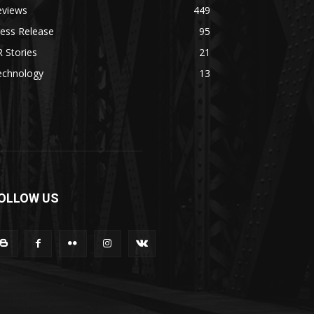
eviews
449
ess Release
95
 Stories
21
echnology
13
OLLOW US