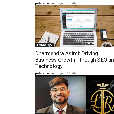
publiclive.co.in
-
June 25, 2026
Technology
Dharmendra Asimi: Driving
Business Growth Through SEO a
Technology
publiclive.co.in
-
June 19, 2026