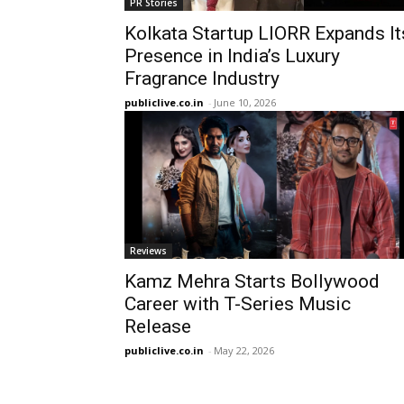
PR Stories
Kolkata Startup LIORR Expands It
Presence in India’s Luxury
Fragrance Industry
publiclive.co.in
-
June 10, 2026
Reviews
Kamz Mehra Starts Bollywood
Career with T-Series Music
Release
publiclive.co.in
-
May 22, 2026