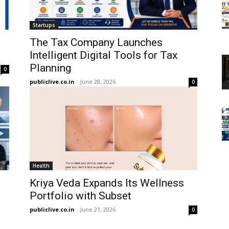
Startups
The Tax Company Launches
Intelligent Digital Tools for Tax
Planning
0
publiclive.co.in
-
June 28, 2026
0
Health
Kriya Veda Expands Its Wellness
Portfolio with Subset
publiclive.co.in
-
June 21, 2026
0