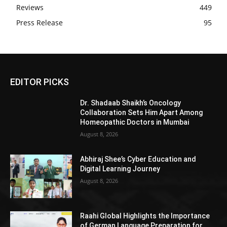
Reviews
449
Press Release
95
EDITOR PICKS
Dr. Shadaab Shaikh’s Oncology
Collaboration Sets Him Apart Among
Homeopathic Doctors in Mumbai
August 8, 2026
Abhiraj Shee’s Cyber Education and
Digital Learning Journey
August 8, 2026
Raahi Global Highlights the Importance
of German Language Preparation for