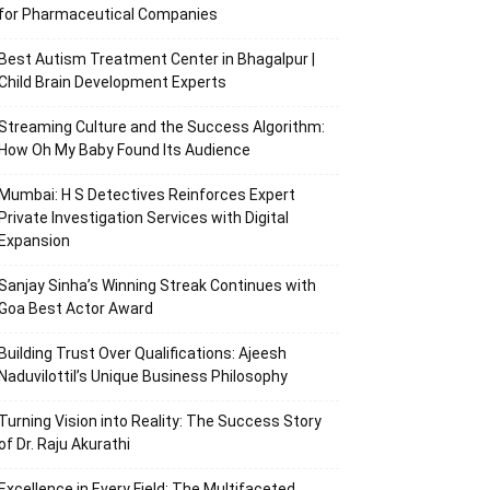
for Pharmaceutical Companies
Best Autism Treatment Center in Bhagalpur |
Child Brain Development Experts
Streaming Culture and the Success Algorithm:
How Oh My Baby Found Its Audience
Mumbai: H S Detectives Reinforces Expert
Private Investigation Services with Digital
Expansion
Sanjay Sinha’s Winning Streak Continues with
Goa Best Actor Award
Building Trust Over Qualifications: Ajeesh
Naduvilottil’s Unique Business Philosophy
Turning Vision into Reality: The Success Story
of Dr. Raju Akurathi
Excellence in Every Field: The Multifaceted