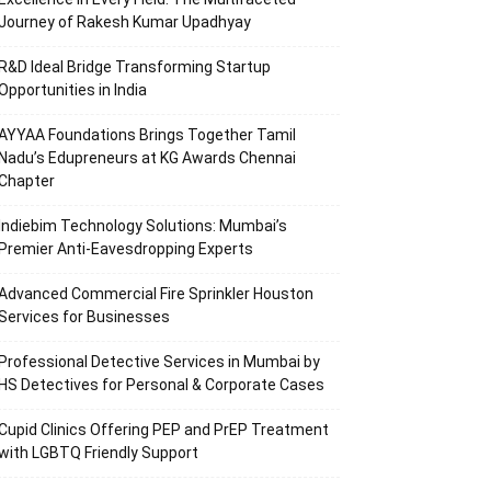
Journey of Rakesh Kumar Upadhyay
R&D Ideal Bridge Transforming Startup
Opportunities in India
AYYAA Foundations Brings Together Tamil
Nadu’s Edupreneurs at KG Awards Chennai
Chapter
Indiebim Technology Solutions: Mumbai’s
Premier Anti-Eavesdropping Experts
Advanced Commercial Fire Sprinkler Houston
Services for Businesses
Professional Detective Services in Mumbai by
HS Detectives for Personal & Corporate Cases
Cupid Clinics Offering PEP and PrEP Treatment
with LGBTQ Friendly Support