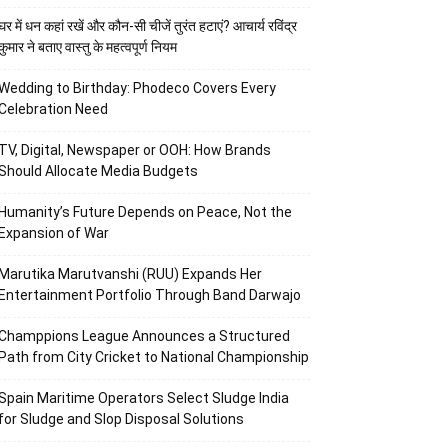
घर में धन कहां रखें और कौन-सी चीजें तुरंत हटाएं? आचार्य रविंद्र
कुमार ने बताए वास्तु के महत्वपूर्ण नियम
Wedding to Birthday: Phodeco Covers Every
Celebration Need
TV, Digital, Newspaper or OOH: How Brands
Should Allocate Media Budgets
Humanity’s Future Depends on Peace, Not the
Expansion of War
Marutika Marutvanshi (RUU) Expands Her
Entertainment Portfolio Through Band Darwajo
Champpions League Announces a Structured
Path from City Cricket to National Championship
Spain Maritime Operators Select Sludge India
for Sludge and Slop Disposal Solutions