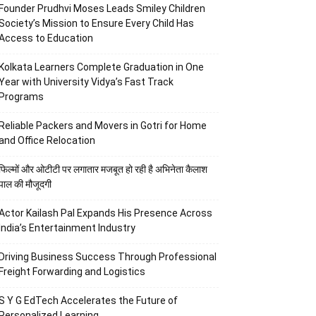
Founder Prudhvi Moses Leads Smiley Children
Society’s Mission to Ensure Every Child Has
Access to Education
Kolkata Learners Complete Graduation in One
Year with University Vidya’s Fast Track
Programs
Reliable Packers and Movers in Gotri for Home
and Office Relocation
फिल्मों और ओटीटी पर लगातार मजबूत हो रही है अभिनेता कैलाश
पाल की मौजूदगी
Actor Kailash Pal Expands His Presence Across
India’s Entertainment Industry
Driving Business Success Through Professional
Freight Forwarding and Logistics
S Y G EdTech Accelerates the Future of
Personalized Learning