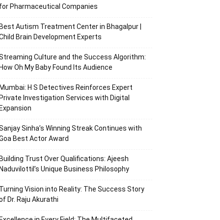
for Pharmaceutical Companies
Best Autism Treatment Center in Bhagalpur |
Child Brain Development Experts
Streaming Culture and the Success Algorithm:
How Oh My Baby Found Its Audience
Mumbai: H S Detectives Reinforces Expert
Private Investigation Services with Digital
Expansion
Sanjay Sinha’s Winning Streak Continues with
Goa Best Actor Award
Building Trust Over Qualifications: Ajeesh
Naduvilottil’s Unique Business Philosophy
Turning Vision into Reality: The Success Story
of Dr. Raju Akurathi
Excellence in Every Field: The Multifaceted