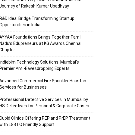
Journey of Rakesh Kumar Upadhyay
R&D Ideal Bridge Transforming Startup
Opportunities in India
AYYAA Foundations Brings Together Tamil
Nadu’s Edupreneurs at KG Awards Chennai
Chapter
Indiebim Technology Solutions: Mumbai’s
Premier Anti-Eavesdropping Experts
Advanced Commercial Fire Sprinkler Houston
Services for Businesses
Professional Detective Services in Mumbai by
HS Detectives for Personal & Corporate Cases
Cupid Clinics Offering PEP and PrEP Treatment
with LGBTQ Friendly Support