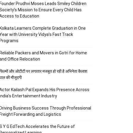
Founder Prudhvi Moses Leads Smiley Children
Society’s Mission to Ensure Every Child Has
Access to Education
Kolkata Learners Complete Graduation in One
Year with University Vidya’s Fast Track
Programs
Reliable Packers and Movers in Gotri for Home
and Office Relocation
फिल्मों और ओटीटी पर लगातार मजबूत हो रही है अभिनेता कैलाश
पाल की मौजूदगी
Actor Kailash Pal Expands His Presence Across
India’s Entertainment Industry
Driving Business Success Through Professional
Freight Forwarding and Logistics
S Y G EdTech Accelerates the Future of
Personalized Learning