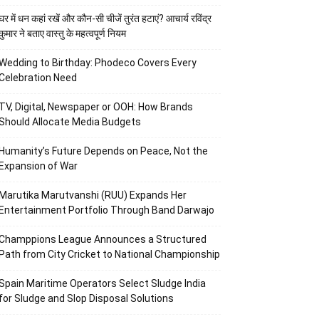
घर में धन कहां रखें और कौन-सी चीजें तुरंत हटाएं? आचार्य रविंद्र
कुमार ने बताए वास्तु के महत्वपूर्ण नियम
Wedding to Birthday: Phodeco Covers Every
Celebration Need
TV, Digital, Newspaper or OOH: How Brands
Should Allocate Media Budgets
Humanity’s Future Depends on Peace, Not the
Expansion of War
Marutika Marutvanshi (RUU) Expands Her
Entertainment Portfolio Through Band Darwajo
Champpions League Announces a Structured
Path from City Cricket to National Championship
Spain Maritime Operators Select Sludge India
for Sludge and Slop Disposal Solutions