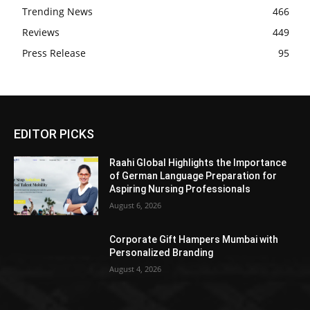
Trending News
466
Reviews
449
Press Release
95
EDITOR PICKS
Raahi Global Highlights the Importance
of German Language Preparation for
Aspiring Nursing Professionals
August 6, 2026
Corporate Gift Hampers Mumbai with
Personalized Branding
August 4, 2026