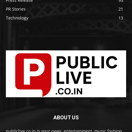
Press Release
95
PR Stories
21
Technology
13
ABOUT US
publiclive.co.in is your news, entertainment, music fashion