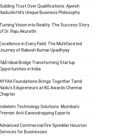
Building Trust Over Qualifications: Ajeesh
Naduvilottil’s Unique Business Philosophy
Turning Vision into Reality: The Success Story
of Dr. Raju Akurathi
Excellence in Every Field: The Multifaceted
Journey of Rakesh Kumar Upadhyay
R&D Ideal Bridge Transforming Startup
Opportunities in India
AYYAA Foundations Brings Together Tamil
Nadu’s Edupreneurs at KG Awards Chennai
Chapter
Indiebim Technology Solutions: Mumbai’s
Premier Anti-Eavesdropping Experts
Advanced Commercial Fire Sprinkler Houston
Services for Businesses