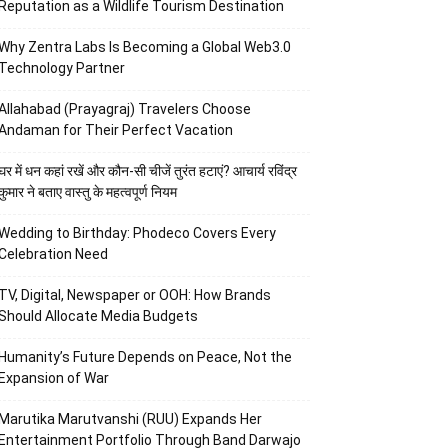
Reputation as a Wildlife Tourism Destination
Why Zentra Labs Is Becoming a Global Web3.0
Technology Partner
Allahabad (Prayagraj) Travelers Choose
Andaman for Their Perfect Vacation
घर में धन कहां रखें और कौन-सी चीजें तुरंत हटाएं? आचार्य रविंद्र
कुमार ने बताए वास्तु के महत्वपूर्ण नियम
Wedding to Birthday: Phodeco Covers Every
Celebration Need
TV, Digital, Newspaper or OOH: How Brands
Should Allocate Media Budgets
Humanity’s Future Depends on Peace, Not the
Expansion of War
Marutika Marutvanshi (RUU) Expands Her
Entertainment Portfolio Through Band Darwajo