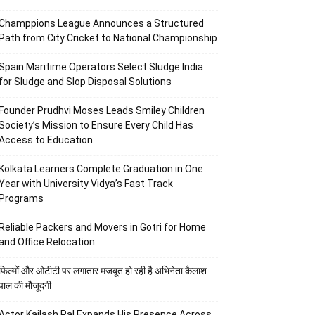
Champpions League Announces a Structured
Path from City Cricket to National Championship
Spain Maritime Operators Select Sludge India
for Sludge and Slop Disposal Solutions
Founder Prudhvi Moses Leads Smiley Children
Society’s Mission to Ensure Every Child Has
Access to Education
Kolkata Learners Complete Graduation in One
Year with University Vidya’s Fast Track
Programs
Reliable Packers and Movers in Gotri for Home
and Office Relocation
फिल्मों और ओटीटी पर लगातार मजबूत हो रही है अभिनेता कैलाश
पाल की मौजूदगी
Actor Kailash Pal Expands His Presence Across