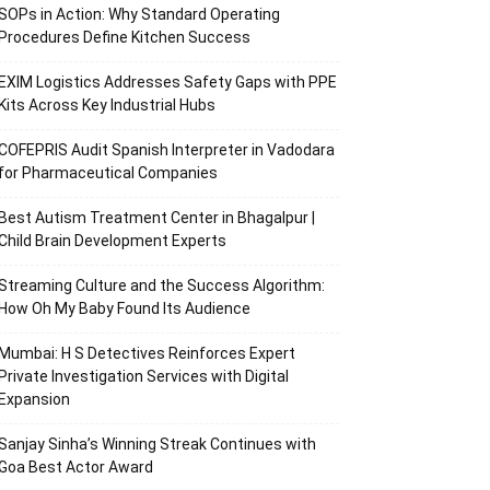
SOPs in Action: Why Standard Operating
Procedures Define Kitchen Success
EXIM Logistics Addresses Safety Gaps with PPE
Kits Across Key Industrial Hubs
COFEPRIS Audit Spanish Interpreter in Vadodara
for Pharmaceutical Companies
Best Autism Treatment Center in Bhagalpur |
Child Brain Development Experts
Streaming Culture and the Success Algorithm:
How Oh My Baby Found Its Audience
Mumbai: H S Detectives Reinforces Expert
Private Investigation Services with Digital
Expansion
Sanjay Sinha’s Winning Streak Continues with
Goa Best Actor Award