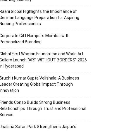
Raahi Global Highlights the Importance of
German Language Preparation for Aspiring
Nursing Professionals
Corporate Gift Hampers Mumbai with
Personalized Branding
Global First Woman Foundation and World Art
Gallery Launch “ART WITHOUT BORDERS” 2026
in Hyderabad
Sruchit Kumar Gupta Velishala: A Business
Leader Creating Global Impact Through
Innovation
Friends Conso Builds Strong Business
Relationships Through Trust and Professional
Service
Jhalana Safari Park Strengthens Jaipur’s