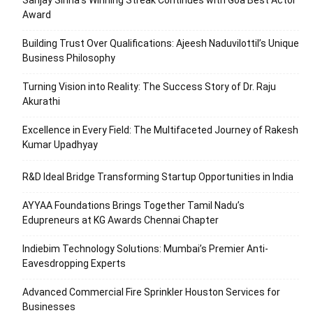
Sanjay Sinha’s Winning Streak Continues with Goa Best Actor
Award
Building Trust Over Qualifications: Ajeesh Naduvilottil’s Unique
Business Philosophy
Turning Vision into Reality: The Success Story of Dr. Raju
Akurathi
Excellence in Every Field: The Multifaceted Journey of Rakesh
Kumar Upadhyay
R&D Ideal Bridge Transforming Startup Opportunities in India
AYYAA Foundations Brings Together Tamil Nadu’s
Edupreneurs at KG Awards Chennai Chapter
Indiebim Technology Solutions: Mumbai’s Premier Anti-
Eavesdropping Experts
Advanced Commercial Fire Sprinkler Houston Services for
Businesses