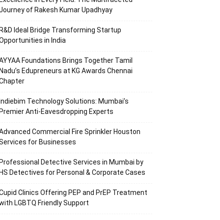
Journey of Rakesh Kumar Upadhyay
R&D Ideal Bridge Transforming Startup
Opportunities in India
AYYAA Foundations Brings Together Tamil
Nadu’s Edupreneurs at KG Awards Chennai
Chapter
Indiebim Technology Solutions: Mumbai’s
Premier Anti-Eavesdropping Experts
Advanced Commercial Fire Sprinkler Houston
Services for Businesses
Professional Detective Services in Mumbai by
HS Detectives for Personal & Corporate Cases
Cupid Clinics Offering PEP and PrEP Treatment
with LGBTQ Friendly Support