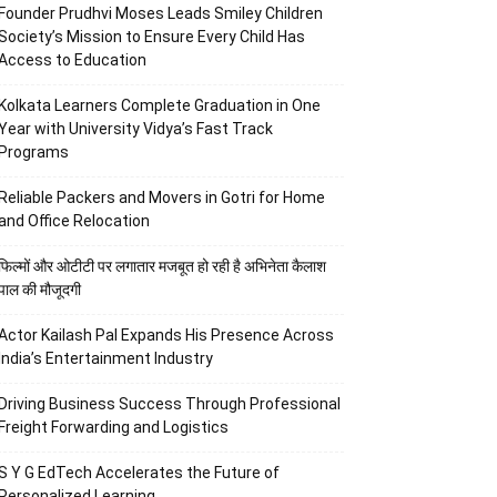
Founder Prudhvi Moses Leads Smiley Children
Society’s Mission to Ensure Every Child Has
Access to Education
Kolkata Learners Complete Graduation in One
Year with University Vidya’s Fast Track
Programs
Reliable Packers and Movers in Gotri for Home
and Office Relocation
फिल्मों और ओटीटी पर लगातार मजबूत हो रही है अभिनेता कैलाश
पाल की मौजूदगी
Actor Kailash Pal Expands His Presence Across
India’s Entertainment Industry
Driving Business Success Through Professional
Freight Forwarding and Logistics
S Y G EdTech Accelerates the Future of
Personalized Learning