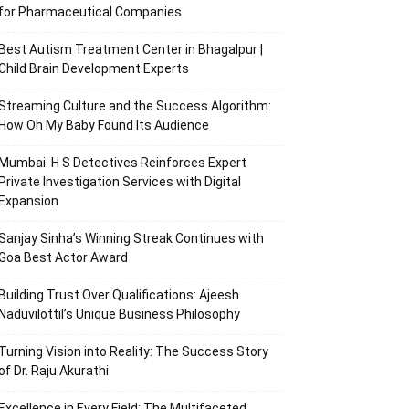
for Pharmaceutical Companies
Best Autism Treatment Center in Bhagalpur |
Child Brain Development Experts
Streaming Culture and the Success Algorithm:
How Oh My Baby Found Its Audience
Mumbai: H S Detectives Reinforces Expert
Private Investigation Services with Digital
Expansion
Sanjay Sinha’s Winning Streak Continues with
Goa Best Actor Award
Building Trust Over Qualifications: Ajeesh
Naduvilottil’s Unique Business Philosophy
Turning Vision into Reality: The Success Story
of Dr. Raju Akurathi
Excellence in Every Field: The Multifaceted