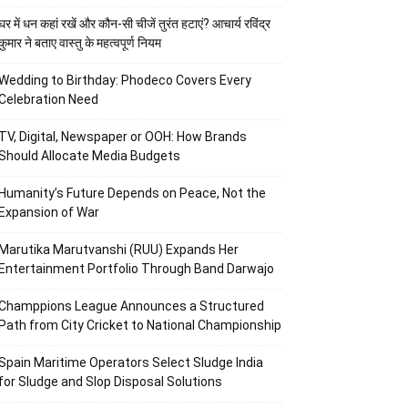
घर में धन कहां रखें और कौन-सी चीजें तुरंत हटाएं? आचार्य रविंद्र
कुमार ने बताए वास्तु के महत्वपूर्ण नियम
Wedding to Birthday: Phodeco Covers Every
Celebration Need
TV, Digital, Newspaper or OOH: How Brands
Should Allocate Media Budgets
Humanity’s Future Depends on Peace, Not the
Expansion of War
Marutika Marutvanshi (RUU) Expands Her
Entertainment Portfolio Through Band Darwajo
Champpions League Announces a Structured
Path from City Cricket to National Championship
Spain Maritime Operators Select Sludge India
for Sludge and Slop Disposal Solutions