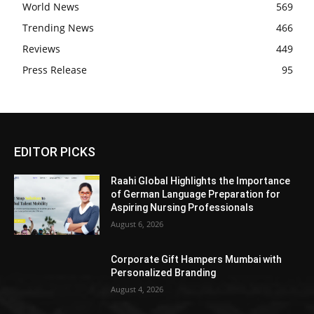
World News
569
Trending News
466
Reviews
449
Press Release
95
EDITOR PICKS
Raahi Global Highlights the Importance
of German Language Preparation for
Aspiring Nursing Professionals
August 6, 2026
Corporate Gift Hampers Mumbai with
Personalized Branding
August 4, 2026