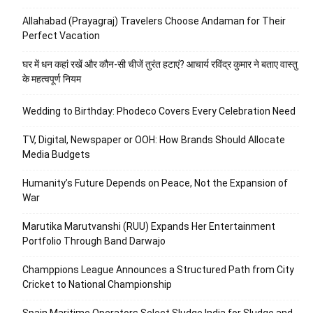
Allahabad (Prayagraj) Travelers Choose Andaman for Their
Perfect Vacation
घर में धन कहां रखें और कौन-सी चीजें तुरंत हटाएं? आचार्य रविंद्र कुमार ने बताए वास्तु
के महत्वपूर्ण नियम
Wedding to Birthday: Phodeco Covers Every Celebration Need
TV, Digital, Newspaper or OOH: How Brands Should Allocate
Media Budgets
Humanity’s Future Depends on Peace, Not the Expansion of
War
Marutika Marutvanshi (RUU) Expands Her Entertainment
Portfolio Through Band Darwajo
Champpions League Announces a Structured Path from City
Cricket to National Championship
Spain Maritime Operators Select Sludge India for Sludge and