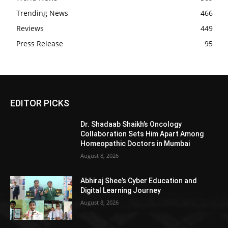
Trending News
466
Reviews
449
Press Release
95
EDITOR PICKS
Dr. Shadaab Shaikh’s Oncology
Collaboration Sets Him Apart Among
Homeopathic Doctors in Mumbai
August 8, 2026
Abhiraj Shee’s Cyber Education and
Digital Learning Journey
August 8, 2026