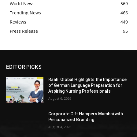
World News
569
Trending News
466
Reviews
449
Press Release
95
EDITOR PICKS
Raahi Global Highlights the Importance
of German Language Preparation for
Aspiring Nursing Professionals
August 6, 2026
Corporate Gift Hampers Mumbai with
Personalized Branding
August 4, 2026