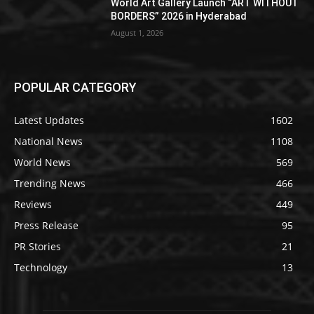
World Art Gallery Launch “ART WITHOUT
BORDERS” 2026 in Hyderabad
August 1, 2026
POPULAR CATEGORY
Latest Updates
1602
National News
1108
World News
569
Trending News
466
Reviews
449
Press Release
95
PR Stories
21
Technology
13