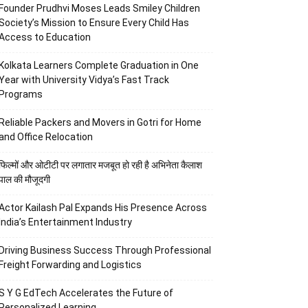
Founder Prudhvi Moses Leads Smiley Children
Society’s Mission to Ensure Every Child Has
Access to Education
Kolkata Learners Complete Graduation in One
Year with University Vidya’s Fast Track
Programs
Reliable Packers and Movers in Gotri for Home
and Office Relocation
फिल्मों और ओटीटी पर लगातार मजबूत हो रही है अभिनेता कैलाश
पाल की मौजूदगी
Actor Kailash Pal Expands His Presence Across
India’s Entertainment Industry
Driving Business Success Through Professional
Freight Forwarding and Logistics
S Y G EdTech Accelerates the Future of
Personalized Learning