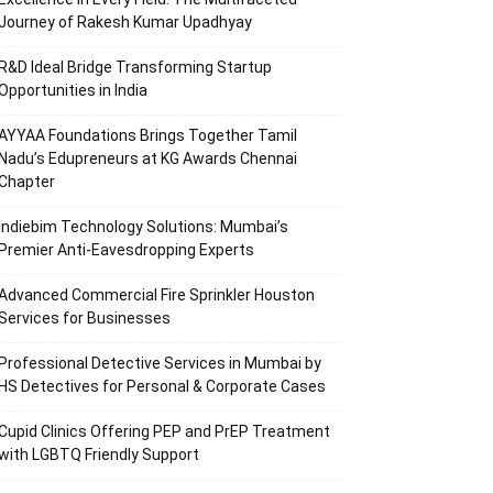
Journey of Rakesh Kumar Upadhyay
R&D Ideal Bridge Transforming Startup
Opportunities in India
AYYAA Foundations Brings Together Tamil
Nadu’s Edupreneurs at KG Awards Chennai
Chapter
Indiebim Technology Solutions: Mumbai’s
Premier Anti-Eavesdropping Experts
Advanced Commercial Fire Sprinkler Houston
Services for Businesses
Professional Detective Services in Mumbai by
HS Detectives for Personal & Corporate Cases
Cupid Clinics Offering PEP and PrEP Treatment
with LGBTQ Friendly Support