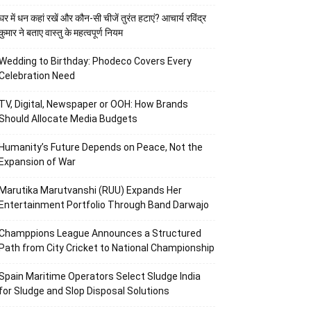
घर में धन कहां रखें और कौन-सी चीजें तुरंत हटाएं? आचार्य रविंद्र
कुमार ने बताए वास्तु के महत्वपूर्ण नियम
Wedding to Birthday: Phodeco Covers Every
Celebration Need
TV, Digital, Newspaper or OOH: How Brands
Should Allocate Media Budgets
Humanity’s Future Depends on Peace, Not the
Expansion of War
Marutika Marutvanshi (RUU) Expands Her
Entertainment Portfolio Through Band Darwajo
Champpions League Announces a Structured
Path from City Cricket to National Championship
Spain Maritime Operators Select Sludge India
for Sludge and Slop Disposal Solutions