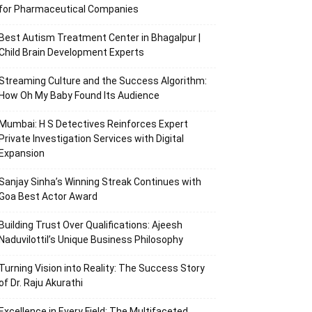
for Pharmaceutical Companies
Best Autism Treatment Center in Bhagalpur |
Child Brain Development Experts
Streaming Culture and the Success Algorithm:
How Oh My Baby Found Its Audience
Mumbai: H S Detectives Reinforces Expert
Private Investigation Services with Digital
Expansion
Sanjay Sinha’s Winning Streak Continues with
Goa Best Actor Award
Building Trust Over Qualifications: Ajeesh
Naduvilottil’s Unique Business Philosophy
Turning Vision into Reality: The Success Story
of Dr. Raju Akurathi
Excellence in Every Field: The Multifaceted