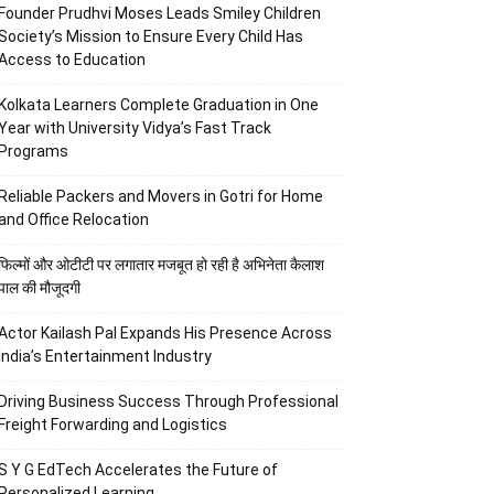
Founder Prudhvi Moses Leads Smiley Children
Society’s Mission to Ensure Every Child Has
Access to Education
Kolkata Learners Complete Graduation in One
Year with University Vidya’s Fast Track
Programs
Reliable Packers and Movers in Gotri for Home
and Office Relocation
फिल्मों और ओटीटी पर लगातार मजबूत हो रही है अभिनेता कैलाश
पाल की मौजूदगी
Actor Kailash Pal Expands His Presence Across
India’s Entertainment Industry
Driving Business Success Through Professional
Freight Forwarding and Logistics
S Y G EdTech Accelerates the Future of
Personalized Learning