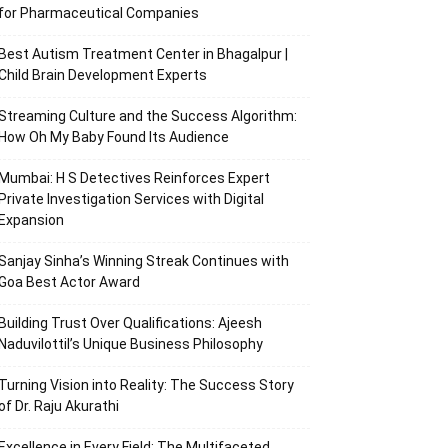
for Pharmaceutical Companies
Best Autism Treatment Center in Bhagalpur |
Child Brain Development Experts
Streaming Culture and the Success Algorithm:
How Oh My Baby Found Its Audience
Mumbai: H S Detectives Reinforces Expert
Private Investigation Services with Digital
Expansion
Sanjay Sinha’s Winning Streak Continues with
Goa Best Actor Award
Building Trust Over Qualifications: Ajeesh
Naduvilottil’s Unique Business Philosophy
Turning Vision into Reality: The Success Story
of Dr. Raju Akurathi
Excellence in Every Field: The Multifaceted