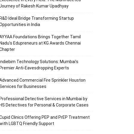
Journey of Rakesh Kumar Upadhyay
R&D Ideal Bridge Transforming Startup
Opportunities in India
AYYAA Foundations Brings Together Tamil
Nadu’s Edupreneurs at KG Awards Chennai
Chapter
Indiebim Technology Solutions: Mumbai’s
Premier Anti-Eavesdropping Experts
Advanced Commercial Fire Sprinkler Houston
Services for Businesses
Professional Detective Services in Mumbai by
HS Detectives for Personal & Corporate Cases
Cupid Clinics Offering PEP and PrEP Treatment
with LGBTQ Friendly Support