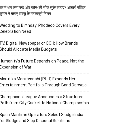
घर में धन कहां रखें और कौन-सी चीजें तुरंत हटाएं? आचार्य रविंद्र
कुमार ने बताए वास्तु के महत्वपूर्ण नियम
Wedding to Birthday: Phodeco Covers Every
Celebration Need
TV, Digital, Newspaper or OOH: How Brands
Should Allocate Media Budgets
Humanity’s Future Depends on Peace, Not the
Expansion of War
Marutika Marutvanshi (RUU) Expands Her
Entertainment Portfolio Through Band Darwajo
Champpions League Announces a Structured
Path from City Cricket to National Championship
Spain Maritime Operators Select Sludge India
for Sludge and Slop Disposal Solutions