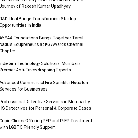
Journey of Rakesh Kumar Upadhyay
R&D Ideal Bridge Transforming Startup
Opportunities in India
AYYAA Foundations Brings Together Tamil
Nadu’s Edupreneurs at KG Awards Chennai
Chapter
Indiebim Technology Solutions: Mumbai’s
Premier Anti-Eavesdropping Experts
Advanced Commercial Fire Sprinkler Houston
Services for Businesses
Professional Detective Services in Mumbai by
HS Detectives for Personal & Corporate Cases
Cupid Clinics Offering PEP and PrEP Treatment
with LGBTQ Friendly Support