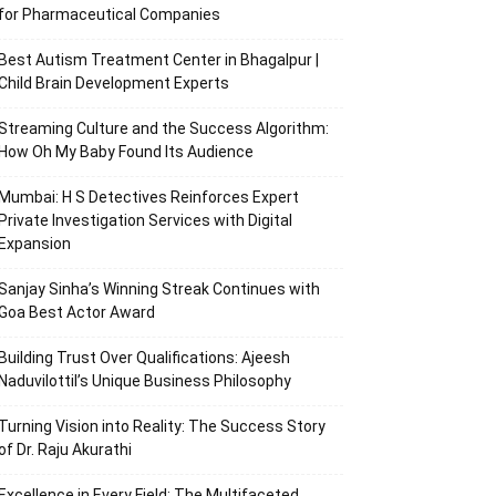
for Pharmaceutical Companies
Best Autism Treatment Center in Bhagalpur |
Child Brain Development Experts
Streaming Culture and the Success Algorithm:
How Oh My Baby Found Its Audience
Mumbai: H S Detectives Reinforces Expert
Private Investigation Services with Digital
Expansion
Sanjay Sinha’s Winning Streak Continues with
Goa Best Actor Award
Building Trust Over Qualifications: Ajeesh
Naduvilottil’s Unique Business Philosophy
Turning Vision into Reality: The Success Story
of Dr. Raju Akurathi
Excellence in Every Field: The Multifaceted