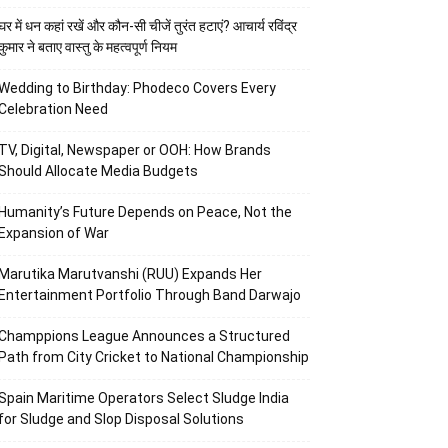
घर में धन कहां रखें और कौन-सी चीजें तुरंत हटाएं? आचार्य रविंद्र
कुमार ने बताए वास्तु के महत्वपूर्ण नियम
Wedding to Birthday: Phodeco Covers Every
Celebration Need
TV, Digital, Newspaper or OOH: How Brands
Should Allocate Media Budgets
Humanity’s Future Depends on Peace, Not the
Expansion of War
Marutika Marutvanshi (RUU) Expands Her
Entertainment Portfolio Through Band Darwajo
Champpions League Announces a Structured
Path from City Cricket to National Championship
Spain Maritime Operators Select Sludge India
for Sludge and Slop Disposal Solutions