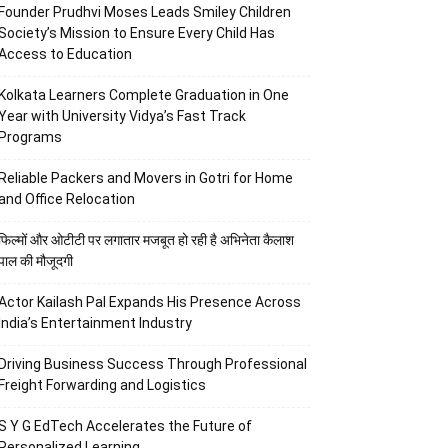
Founder Prudhvi Moses Leads Smiley Children
Society’s Mission to Ensure Every Child Has
Access to Education
Kolkata Learners Complete Graduation in One
Year with University Vidya’s Fast Track
Programs
Reliable Packers and Movers in Gotri for Home
and Office Relocation
फिल्मों और ओटीटी पर लगातार मजबूत हो रही है अभिनेता कैलाश
पाल की मौजूदगी
Actor Kailash Pal Expands His Presence Across
India’s Entertainment Industry
Driving Business Success Through Professional
Freight Forwarding and Logistics
S Y G EdTech Accelerates the Future of
Personalized Learning