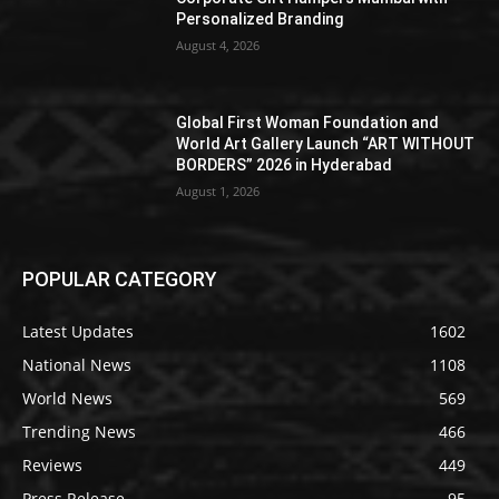
Personalized Branding
August 4, 2026
Global First Woman Foundation and
World Art Gallery Launch “ART WITHOUT
BORDERS” 2026 in Hyderabad
August 1, 2026
POPULAR CATEGORY
Latest Updates
1602
National News
1108
World News
569
Trending News
466
Reviews
449
Press Release
95