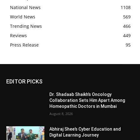
National News
1108
World News
569
Trending News
466
Reviews
449
Press Release
95
EDITOR PICKS
Dr. Shadaab Shaikh’s Oncology
Collaboration Sets Him Apart Among
Homeopathic Doctors in Mumbai
August 8, 2026
Abhiraj Shee’s Cyber Education and
Digital Learning Journey