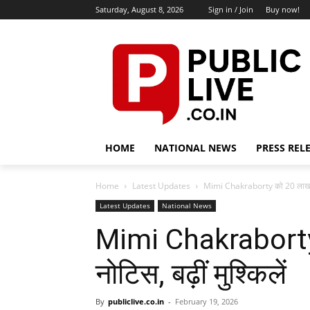
Saturday, August 8, 2026
Sign in / Join
Buy now!
HOME
NATIONAL NEWS
PRESS REL
Home
Latest Updates
Mimi Chakraborty को 20 लाख का म
Latest Updates
National News
Mimi Chakraborty
नोटिस, बढ़ीं मुश्किलें
By
publiclive.co.in
-
February 19, 2026