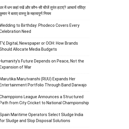
घर में धन कहां रखें और कौन-सी चीजें तुरंत हटाएं? आचार्य रविंद्र
कुमार ने बताए वास्तु के महत्वपूर्ण नियम
Wedding to Birthday: Phodeco Covers Every
Celebration Need
TV, Digital, Newspaper or OOH: How Brands
Should Allocate Media Budgets
Humanity’s Future Depends on Peace, Not the
Expansion of War
Marutika Marutvanshi (RUU) Expands Her
Entertainment Portfolio Through Band Darwajo
Champpions League Announces a Structured
Path from City Cricket to National Championship
Spain Maritime Operators Select Sludge India
for Sludge and Slop Disposal Solutions