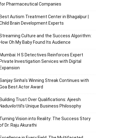
for Pharmaceutical Companies
Best Autism Treatment Center in Bhagalpur |
Child Brain Development Experts
Streaming Culture and the Success Algorithm:
How Oh My Baby Found Its Audience
Mumbai: H S Detectives Reinforces Expert
Private Investigation Services with Digital
Expansion
Sanjay Sinha’s Winning Streak Continues with
Goa Best Actor Award
Building Trust Over Qualifications: Ajeesh
Naduvilottil’s Unique Business Philosophy
Turning Vision into Reality: The Success Story
of Dr. Raju Akurathi
Excellence in Every Field: The Multifaceted