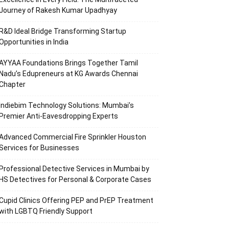
Journey of Rakesh Kumar Upadhyay
R&D Ideal Bridge Transforming Startup
Opportunities in India
AYYAA Foundations Brings Together Tamil
Nadu’s Edupreneurs at KG Awards Chennai
Chapter
Indiebim Technology Solutions: Mumbai’s
Premier Anti-Eavesdropping Experts
Advanced Commercial Fire Sprinkler Houston
Services for Businesses
Professional Detective Services in Mumbai by
HS Detectives for Personal & Corporate Cases
Cupid Clinics Offering PEP and PrEP Treatment
with LGBTQ Friendly Support