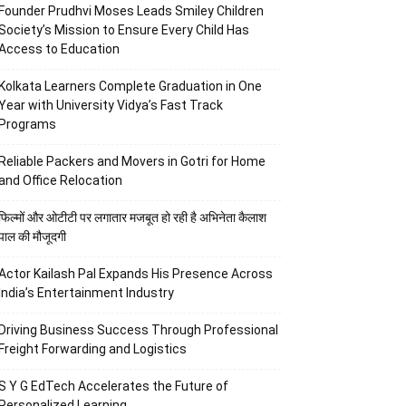
Founder Prudhvi Moses Leads Smiley Children
Society’s Mission to Ensure Every Child Has
Access to Education
Kolkata Learners Complete Graduation in One
Year with University Vidya’s Fast Track
Programs
Reliable Packers and Movers in Gotri for Home
and Office Relocation
फिल्मों और ओटीटी पर लगातार मजबूत हो रही है अभिनेता कैलाश
पाल की मौजूदगी
Actor Kailash Pal Expands His Presence Across
India’s Entertainment Industry
Driving Business Success Through Professional
Freight Forwarding and Logistics
S Y G EdTech Accelerates the Future of
Personalized Learning