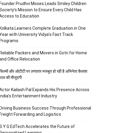
Founder Prudhvi Moses Leads Smiley Children
Society’s Mission to Ensure Every Child Has
Access to Education
Kolkata Learners Complete Graduation in One
Year with University Vidya’s Fast Track
Programs
Reliable Packers and Movers in Gotri for Home
and Office Relocation
फिल्मों और ओटीटी पर लगातार मजबूत हो रही है अभिनेता कैलाश
पाल की मौजूदगी
Actor Kailash Pal Expands His Presence Across
India’s Entertainment Industry
Driving Business Success Through Professional
Freight Forwarding and Logistics
S Y G EdTech Accelerates the Future of
Personalized Learning