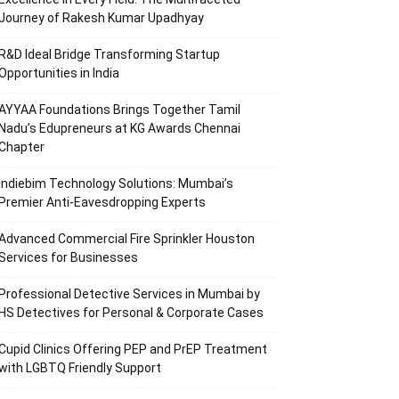
Journey of Rakesh Kumar Upadhyay
R&D Ideal Bridge Transforming Startup
Opportunities in India
AYYAA Foundations Brings Together Tamil
Nadu’s Edupreneurs at KG Awards Chennai
Chapter
Indiebim Technology Solutions: Mumbai’s
Premier Anti-Eavesdropping Experts
Advanced Commercial Fire Sprinkler Houston
Services for Businesses
Professional Detective Services in Mumbai by
HS Detectives for Personal & Corporate Cases
Cupid Clinics Offering PEP and PrEP Treatment
with LGBTQ Friendly Support