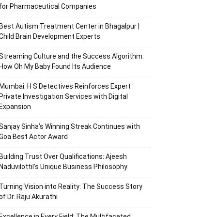
for Pharmaceutical Companies
Best Autism Treatment Center in Bhagalpur |
Child Brain Development Experts
Streaming Culture and the Success Algorithm:
How Oh My Baby Found Its Audience
Mumbai: H S Detectives Reinforces Expert
Private Investigation Services with Digital
Expansion
Sanjay Sinha’s Winning Streak Continues with
Goa Best Actor Award
Building Trust Over Qualifications: Ajeesh
Naduvilottil’s Unique Business Philosophy
Turning Vision into Reality: The Success Story
of Dr. Raju Akurathi
Excellence in Every Field: The Multifaceted