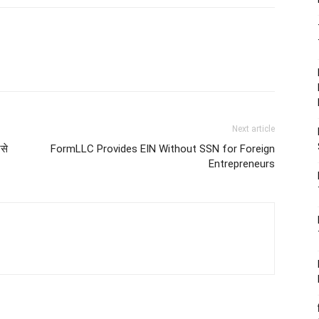
Next article
नसे
FormLLC Provides EIN Without SSN for Foreign
Entrepreneurs