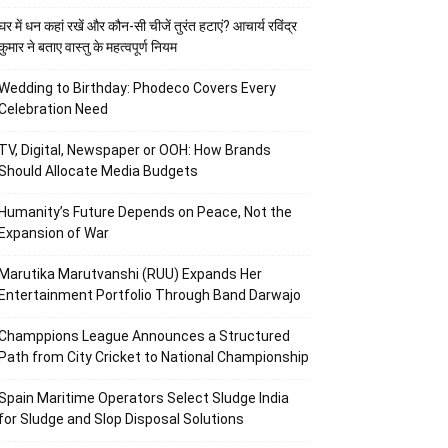
घर में धन कहां रखें और कौन-सी चीजें तुरंत हटाएं? आचार्य रविंद्र
कुमार ने बताए वास्तु के महत्वपूर्ण नियम
Wedding to Birthday: Phodeco Covers Every
Celebration Need
TV, Digital, Newspaper or OOH: How Brands
Should Allocate Media Budgets
Humanity’s Future Depends on Peace, Not the
Expansion of War
Marutika Marutvanshi (RUU) Expands Her
Entertainment Portfolio Through Band Darwajo
Champpions League Announces a Structured
Path from City Cricket to National Championship
Spain Maritime Operators Select Sludge India
for Sludge and Slop Disposal Solutions